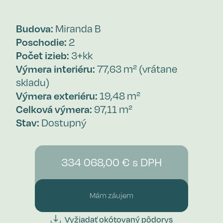
Budova:
Miranda B
Poschodie:
2
Počet izieb:
3+kk
Výmera interiéru:
77,63 m² (vrátane
skladu)
Výmera exteriéru:
19,48 m²
Celková výmera:
97,11 m²
Stav:
Dostupný
334 068,00 € s DPH
Mám záujem
Vyžiadať okótovaný pôdorys