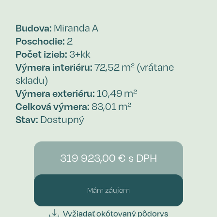
Budova:
Miranda A
Poschodie:
2
Počet izieb:
3+kk
Výmera interiéru:
72,52 m² (vrátane
skladu)
Výmera exteriéru:
10,49 m²
Celková výmera:
83,01 m²
Stav:
Dostupný
319 923,00 € s DPH
Mám záujem
Vyžiadať okótovaný pôdorys